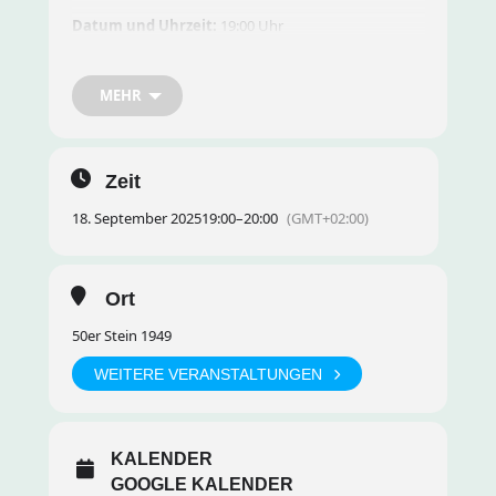
Datum und Uhrzeit:
19:00 Uhr
Ort:
50’er Stein, Nähe Philosophikum II
MEHR
Zeit
18. September 2025
19:00
–
20:00
(GMT+02:00)
Ort
50er Stein 1949
WEITERE VERANSTALTUNGEN
KALENDER
GOOGLE KALENDER