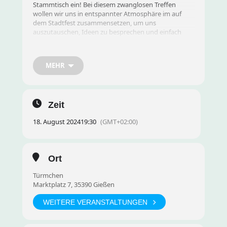
Stammtisch ein! Bei diesem zwanglosen Treffen
wollen wir uns in entspannter Atmosphäre im auf
dem Stadtfest zusammensetzen, um uns
auszutauschen, Ideen zu besprechen und einfach
eine gute Zeit miteinander zu verbringen.
MEHR
Datum und Uhrzeit:
19:30 Uhr
Ort:
Türmchen, Stadtfest Gießen, Innenstadt
Zeit
18. August 2024
19:30
(GMT+02:00)
Agenda:
Ort
Gemeinsamer Austausch und Kennenlernen
Türmchen
Marktplatz 7, 35390 Gießen
Aktuelle Entwicklungen besprechen
WEITERE VERANSTALTUNGEN
Ideen für kommende Aktivitäten sammeln