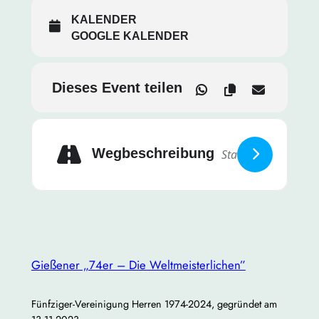
KALENDER
Gemütliches Beisammensein bei Getränken und
GOOGLE KALENDER
Snacks
Dieses Event teilen
Hinweis:
Auch Interessenten, die bisher noch nicht
an unseren Treffen teilgenommen haben, sind
herzlich willkommen! Wir freuen uns darauf, neue
Gesichter kennenzulernen und die Gemeinschaft zu
stärken.
Wegbeschreibung
Bitte gebt kurz Bescheid, ob ihr teilnehmen könnt,
damit wir genügend Plätze reservieren können.
Lasst uns gemeinsam eine gute Zeit verbringen und
die Verbundenheit unseres Jahrgangs stärken!
Gießener „74er – Die Weltmeisterlichen”
Fünfziger-Vereinigung Herren 1974-2024, gegründet am