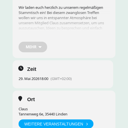
Wir laden euch herzlich zu unserem regelmäßigen
Stammtisch ein! Bei diesem zwanglosen Treffen
wollen wir uns in entspannter Atmosphäre bei
unserem Mitglied Claus zusammensetzen, um uns
auszutauschen, Ideen zu besprechen und einfach
eine gute Zeit miteinander zu verbringen.
MEHR
Datum und Uhrzeit:
18:00 Uhr
Ort:
Claus, Tannenweg 6e, Linden
Zeit
29. Mai 2026
18:00
(GMT+02:00)
Agenda:
Ort
Gemeinsamer Austausch und Kennenlernen
Claus
Tannenweg 6e, 35440 Linden
Aktuelle Entwicklungen besprechen
WEITERE VERANSTALTUNGEN