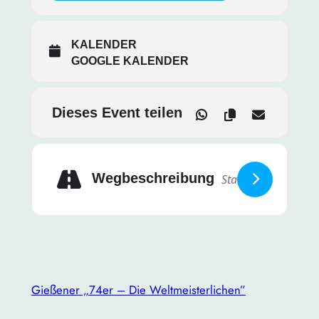
Ideen für kommende Aktivitäten sammeln
KALENDER
Gemütliches Beisammensein bei Getränken und
GOOGLE KALENDER
Snacks
Dieses Event teilen
Hinweis:
Auch Interessenten, die bisher noch nicht
an unseren Treffen teilgenommen haben, sind
herzlich willkommen! Wir freuen uns darauf, neue
Gesichter kennenzulernen und die Gemeinschaft zu
stärken.
Wegbeschreibung
Bitte gebt kurz Bescheid, ob ihr teilnehmen könnt,
damit wir genügend Plätze reservieren können.
Lasst uns gemeinsam eine gute Zeit verbringen und
die Verbundenheit unseres Jahrgangs stärken!
Gießener „74er – Die Weltmeisterlichen”