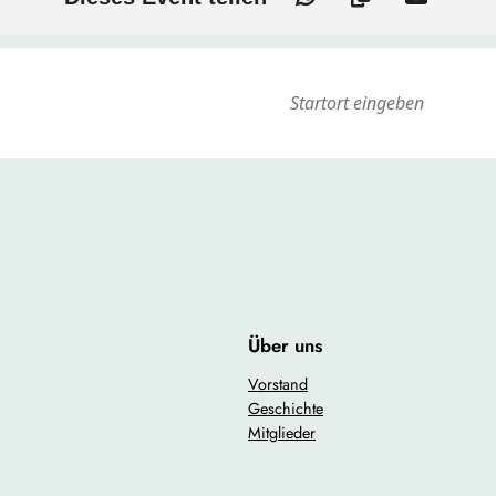
bisher noch nicht an unseren Treffen teilgenommen haben, sind he
ernen und die Gemeinschaft zu stärken.
teilnehmen könnt, damit wir genügend Plätze reservieren können.
it verbringen und die Verbundenheit unseres Jahrgangs stärken!
Über uns
Vorstand
Geschichte
Mitglieder