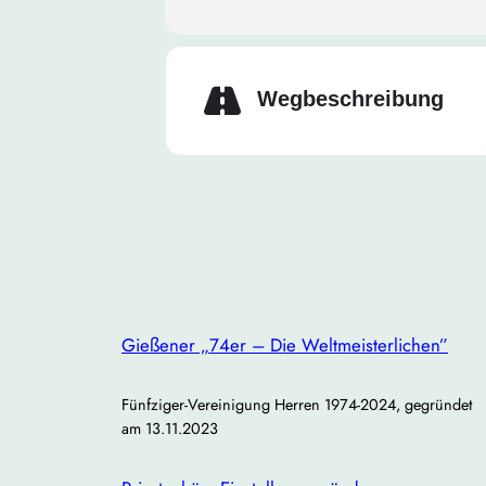
Hinweis:
Auch Interessenten, die 
darauf, neue Gesichter kennenzul
Wegbeschreibung
Bitte gebt kurz Bescheid, ob ihr 
Lasst uns gemeinsam eine gute Ze
Gießener „74er – Die Weltmeisterlichen”
Fünfziger-Vereinigung Herren 1974-2024, gegründet
am 13.11.2023