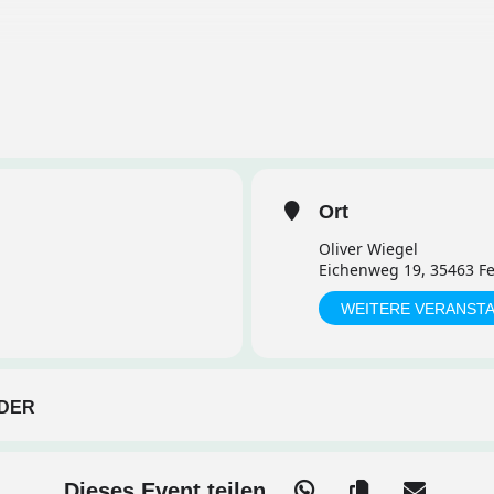
iegel, Eichenweg 19, 35463 Fernwald
Ort
Oliver Wiegel
ennenlernen
Eichenweg 19, 35463 F
WEITERE VERANST
chen
en sammeln
DER
i Getränken und Snacks
Dieses Event teilen