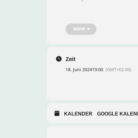
Datum und Uhrzeit:
19:00 Uhr
MEHR
Ort:
Bei unserem Mitglied Oliver W
Agenda:
Zeit
18. Juni 2024
19:00
(GMT+02:00)
Gemeinsamer Austausch und K
Aktuelle Entwicklungen bespre
Ideen für kommende Aktivität
KALENDER
GOOGLE KALEN
Gemütliches Beisammensein be