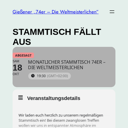
Gießener „74er – Die Weltmeisterlichen”
STAMMTISCH FÄLLT
AUS
ABGESAGT
MONATLICHER STAMMTISCH 74ER –
SAM
18
DIE WELTMEISTERLICHEN
OKT
19:30
(GMT+02:00)
Veranstaltungsdetails
Wir laden euch herzlich zu unserem regelmäßigen
Stammtisch ein! Bei diesem zwanglosen Treffen
wollen wir uns in entspannter Atmosphäre im