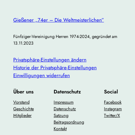
Gemütliches Beisammensein bei Getränken und
Snacks
Gießener „74er – Die Weltmeisterlichen”
Hinweis:
Auch Interessenten, die bisher noch nicht
Fünfziger-Vereinigung Herren 1974-2024, gegründet am
an unseren Treffen teilgenommen haben, sind
herzlich willkommen! Wir freuen uns darauf, neue
13.11.2023
Gesichter kennenzulernen und die Gemeinschaft zu
stärken.
Privatsphäre-Einstellungen ändern
Historie der Privatsphäre-Einstellungen
Bitte gebt kurz Bescheid, ob ihr teilnehmen könnt,
Einwilligungen widerrufen
damit wir genügend Plätze reservieren können.
Über uns
Datenschutz
Social
Lasst uns gemeinsam eine gute Zeit verbringen und
die Verbundenheit unseres Jahrgangs stärken!
Vorstand
Impressum
Facebook
Geschichte
Datenschutz
Instagram
Mitglieder
Satzung
Twitter/X
Beitragsordnung
Kontakt