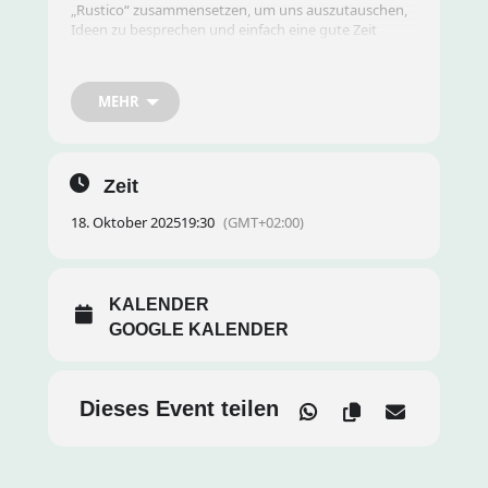
„Rustico“ zusammensetzen, um uns auszutauschen,
Ideen zu besprechen und einfach eine gute Zeit
miteinander zu verbringen.
MEHR
Datum und Uhrzeit:
fällt aus
Ort:
fällt aus
Zeit
18. Oktober 2025
19:30
(GMT+02:00)
Agenda:
KALENDER
Gemeinsamer Austausch und Kennenlernen
GOOGLE KALENDER
Aktuelle Entwicklungen besprechen
Dieses Event teilen
Ideen für kommende Aktivitäten sammeln