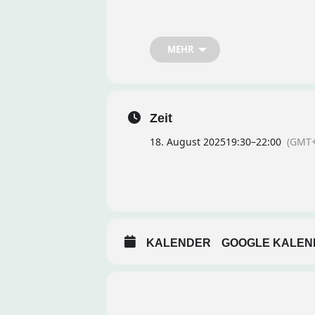
Datum und Uhrzeit:
19:30 Uhr
MEHR
Ort:
Restaurant „Hawwerkasten“, La
Agenda:
Zeit
18. August 2025
19:30
–
22:00
(GMT+
Gemeinsamer Austausch und K
Aktuelle Entwicklungen bespre
Ideen für kommende Aktivität
KALENDER
GOOGLE KALEN
Gemütliches Beisammensein be