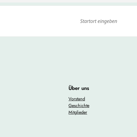
bisher noch nicht an unseren Treffen teilgenommen haben, sind he
ernen und die Gemeinschaft zu stärken.
teilnehmen könnt, damit wir genügend Plätze reservieren können.
it verbringen und die Verbundenheit unseres Jahrgangs stärken!
Über uns
Vorstand
Geschichte
Mitglieder