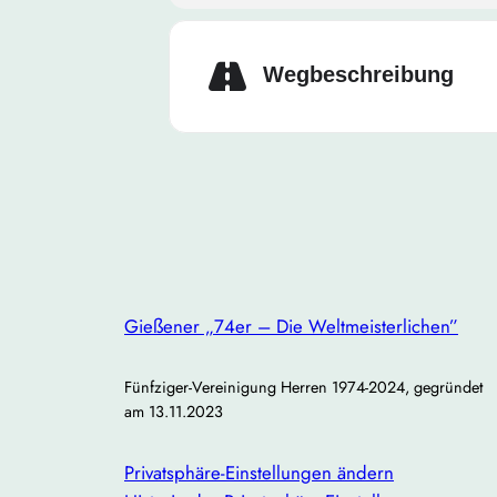
Hinweis:
Auch Interessenten, die 
darauf, neue Gesichter kennenzul
Wegbeschreibung
Bitte gebt kurz Bescheid, ob ihr 
Lasst uns gemeinsam eine gute Ze
Gießener „74er – Die Weltmeisterlichen”
Fünfziger-Vereinigung Herren 1974-2024, gegründet
am 13.11.2023
Privatsphäre-Einstellungen ändern