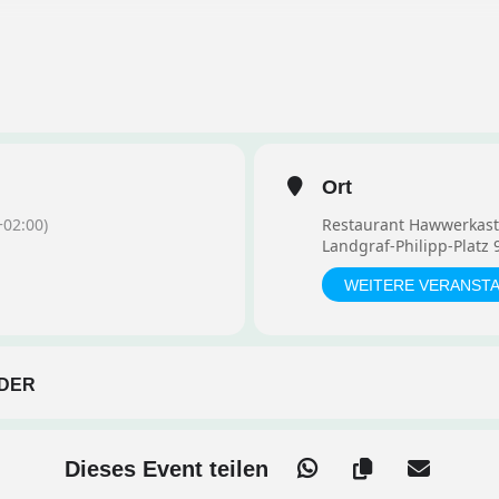
ndgraf-Philipp-Platz 9, Gießen
Ort
02:00)
Restaurant Hawwerkas
ennenlernen
Landgraf-Philipp-Platz 
WEITERE VERANST
chen
en sammeln
DER
i Getränken und Snacks
Dieses Event teilen