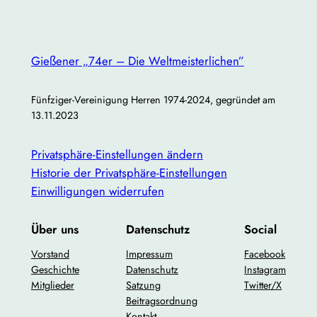
Gemütliches Beisammensein bei Getränken und
Snacks
Gießener „74er – Die Weltmeisterlichen”
Hinweis:
Auch Interessenten, die bisher noch nicht
Fünfziger-Vereinigung Herren 1974-2024, gegründet am
an unseren Treffen teilgenommen haben, sind
herzlich willkommen! Wir freuen uns darauf, neue
13.11.2023
Gesichter kennenzulernen und die Gemeinschaft zu
stärken.
Privatsphäre-Einstellungen ändern
Historie der Privatsphäre-Einstellungen
Bitte gebt kurz Bescheid, ob ihr teilnehmen könnt,
Einwilligungen widerrufen
damit wir genügend Plätze reservieren können.
Über uns
Datenschutz
Social
Lasst uns gemeinsam eine gute Zeit verbringen und
die Verbundenheit unseres Jahrgangs stärken!
Vorstand
Impressum
Facebook
Geschichte
Datenschutz
Instagram
Mitglieder
Satzung
Twitter/X
Beitragsordnung
Kontakt