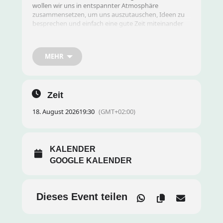
wollen wir uns in entspannter Atmosphäre
zusammensetzen, um uns auszutauschen, Ideen zu
besprechen und einfach eine gute Zeit miteinander
zu verbringen.
MEHR
Datum und Uhrzeit:
19:30 Uhr
Ort:
wird noch festgelegt
Zeit
18. August 2026
19:30
(GMT+02:00)
Agenda:
KALENDER
Gemeinsamer Austausch und Kennenlernen
GOOGLE KALENDER
Aktuelle Entwicklungen besprechen
Dieses Event teilen
Ideen für kommende Aktivitäten sammeln