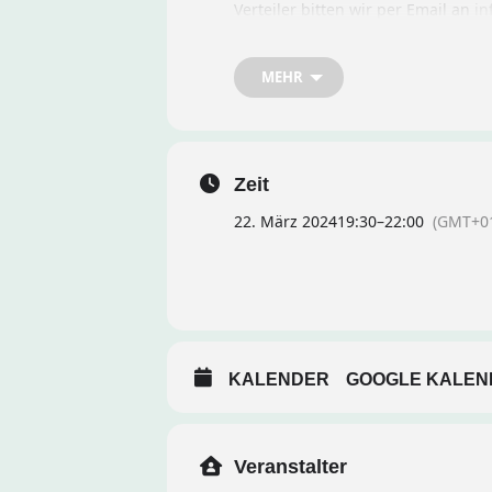
Verteiler bitten wir per Email an
in
Vereinigungen, Ostanlage 25, 35390
Papierpost.
MEHR
Zeit
22. März 2024
19:30
–
22:00
(GMT+01
KALENDER
GOOGLE KALEN
Veranstalter