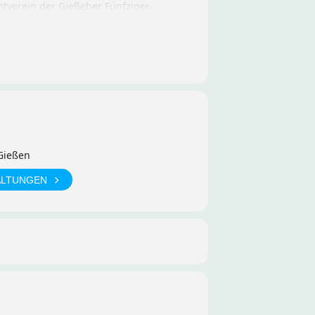
tverein der Gießeber Fünfziger-
eine Email hinterlegt ist, per
 Gießen
ALTUNGEN