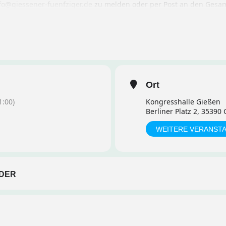
fo@giessener-fuenfziger.de
zu melden oder per Post an den Gesam
 Gießen. Die Verschickung erfolgt grundsätzlich per Email, wenn k
Ort
:00)
Kongresshalle Gießen
Berliner Platz 2, 35390
WEITERE VERANST
DER