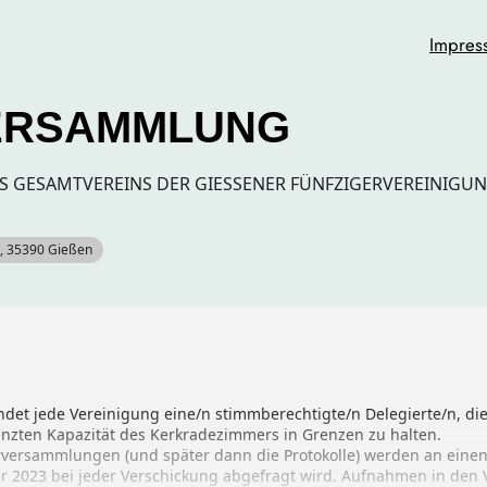
Impres
ERSAMMLUNG
 GESAMTVEREINS DER GIESSENER FÜNFZIGERVEREINIGU
 2, 35390 Gießen
det jede Vereinigung eine/n stimmberechtigte/n Delegierte/n, d
enzten Kapazität des Kerkradezimmers in Grenzen zu halten.
versammlungen (und später dann die Protokolle) werden an einen V
 2023 bei jeder Verschickung abgefragt wird. Aufnahmen in den 