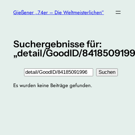
Zum
Gießener „74er – Die Weltmeisterlichen”
Inhalt
springen
Suchergebnisse für:
„detail/GoodID/841850919
Suchen
Suchen
Es wurden keine Beiträge gefunden.