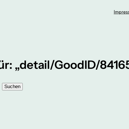
Impres
ür: „detail/GoodID/8416
Suchen