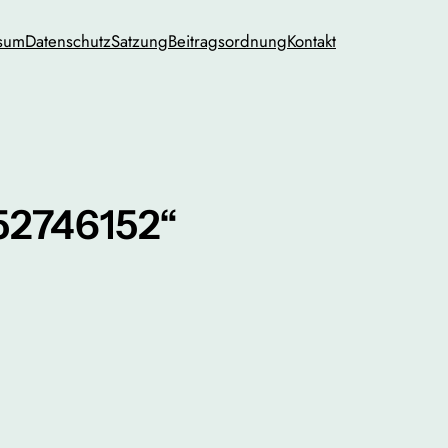
sum
Datenschutz
Satzung
Beitragsordnung
Kontakt
52746152“