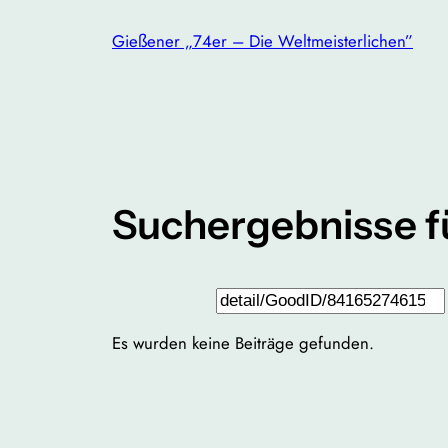
Zum
Gießener „74er – Die Weltmeisterlichen”
Inhalt
springen
Suchergebnisse f
Suchen
Es wurden keine Beiträge gefunden.