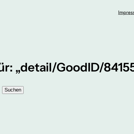
Impres
ür: „detail/GoodID/841
Suchen