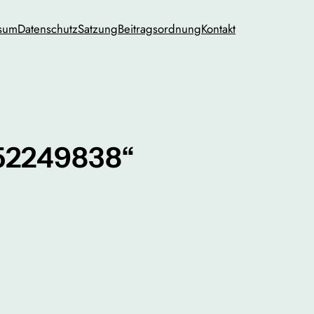
sum
Datenschutz
Satzung
Beitragsordnung
Kontakt
552249838“