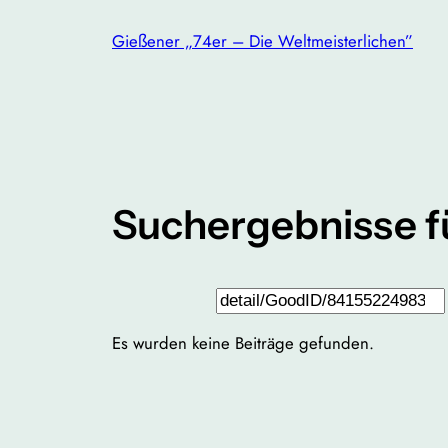
Zum
Gießener „74er – Die Weltmeisterlichen”
Inhalt
springen
Suchergebnisse f
Suchen
Es wurden keine Beiträge gefunden.