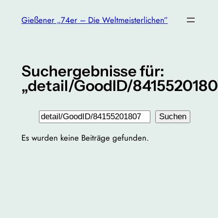
Zum
Gießener „74er – Die Weltmeisterlichen”
Inhalt
springen
Suchergebnisse für:
„detail/GoodID/841552018
Suchen
Suchen
Es wurden keine Beiträge gefunden.