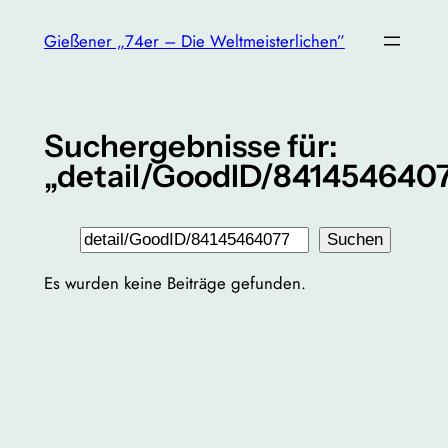
Zum
Gießener „74er – Die Weltmeisterlichen”
Inhalt
springen
Suchergebnisse für:
„detail/GoodID/841454640
Suchen
Suchen
Es wurden keine Beiträge gefunden.