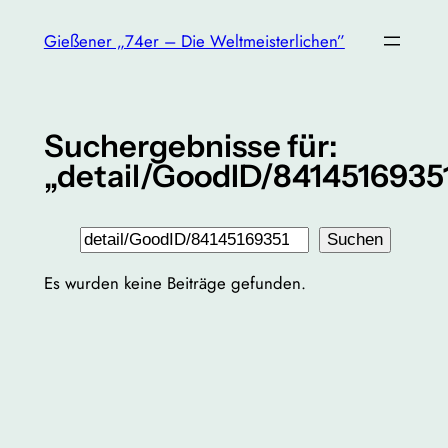
Zum
Gießener „74er – Die Weltmeisterlichen”
Inhalt
springen
Suchergebnisse für:
„detail/GoodID/8414516935
Suchen
Suchen
Es wurden keine Beiträge gefunden.