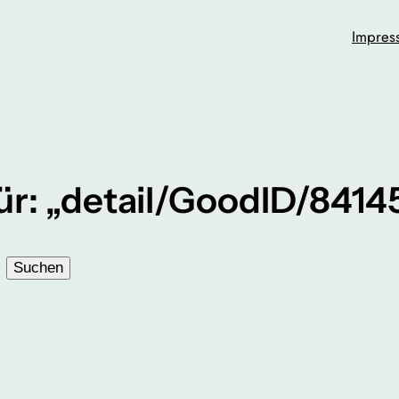
Impres
ür: „detail/GoodID/841
Suchen