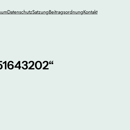
sum
Datenschutz
Satzung
Beitragsordnung
Kontakt
451643202“