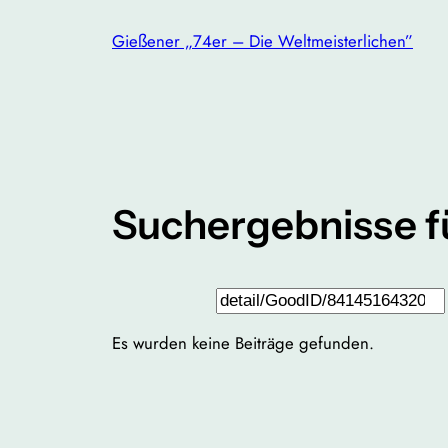
Zum
Gießener „74er – Die Weltmeisterlichen”
Inhalt
springen
Suchergebnisse f
Suchen
Es wurden keine Beiträge gefunden.