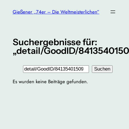
Zum
Gießener „74er – Die Weltmeisterlichen”
Inhalt
springen
Suchergebnisse für:
„detail/GoodID/841354015
Suchen
Suchen
Es wurden keine Beiträge gefunden.