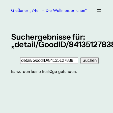
Zum
Gießener „74er – Die Weltmeisterlichen”
Inhalt
springen
Suchergebnisse für:
„detail/GoodID/8413512783
Suchen
Suchen
Es wurden keine Beiträge gefunden.