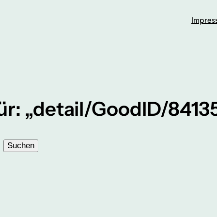
Impres
ür: „detail/GoodID/841
Suchen