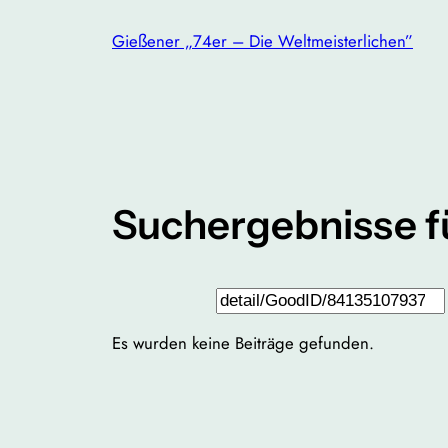
Zum
Gießener „74er – Die Weltmeisterlichen”
Inhalt
springen
Suchergebnisse f
Suchen
Es wurden keine Beiträge gefunden.