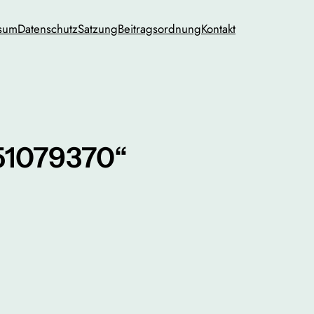
sum
Datenschutz
Satzung
Beitragsordnung
Kontakt
351079370“