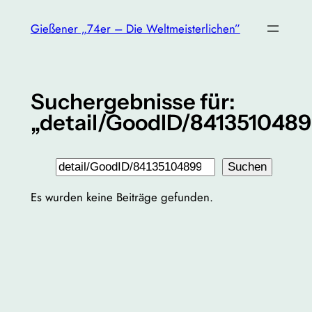
Zum
Gießener „74er – Die Weltmeisterlichen”
Inhalt
springen
Suchergebnisse für:
„detail/GoodID/841351048
Suchen
Suchen
Es wurden keine Beiträge gefunden.