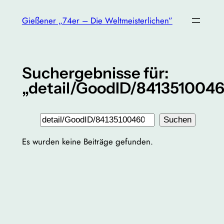
Zum
Gießener „74er – Die Weltmeisterlichen”
Inhalt
springen
Suchergebnisse für:
„detail/GoodID/841351004
Suchen
Suchen
Es wurden keine Beiträge gefunden.