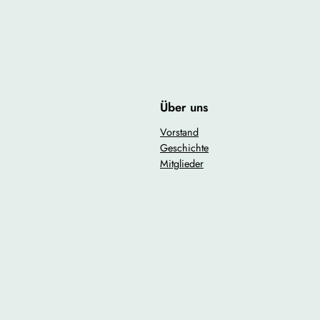
bisher noch nicht an unseren Treffen teilgenommen haben, sind he
ernen und die Gemeinschaft zu stärken.
teilnehmen könnt, damit wir genügend Plätze reservieren können.
Über uns
it verbringen und die Verbundenheit unseres Jahrgangs stärken!
Vorstand
Geschichte
Mitglieder