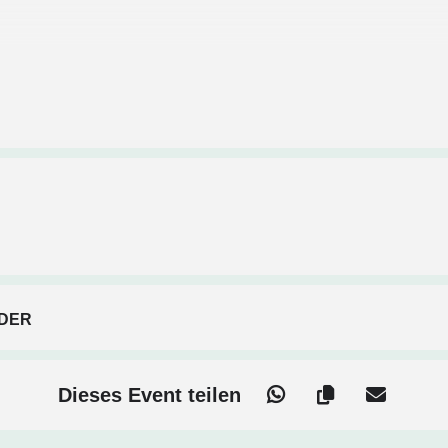
ennenlernen
chen
DER
en sammeln
i Getränken und Snacks
Dieses Event teilen