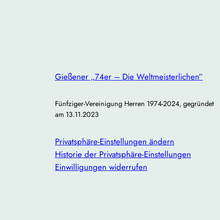
Hinweis:
Auch Interessenten, die 
darauf, neue Gesichter kennenzul
Bitte gebt kurz Bescheid, ob ihr 
Gießener „74er – Die Weltmeisterlichen”
Lasst uns gemeinsam eine gute Ze
Fünfziger-Vereinigung Herren 1974-2024, gegründet
am 13.11.2023
Privatsphäre-Einstellungen ändern
Historie der Privatsphäre-Einstellungen
Einwilligungen widerrufen