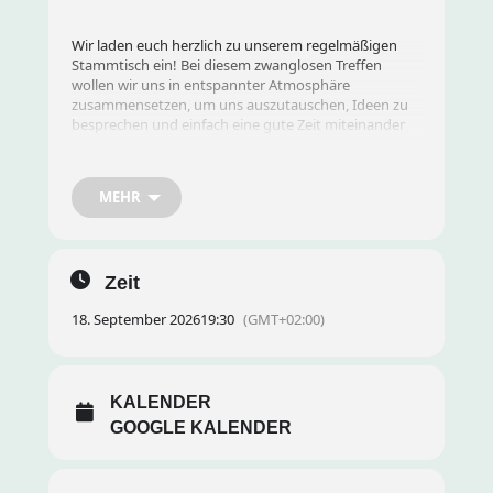
Wir laden euch herzlich zu unserem regelmäßigen
Stammtisch ein! Bei diesem zwanglosen Treffen
wollen wir uns in entspannter Atmosphäre
zusammensetzen, um uns auszutauschen, Ideen zu
besprechen und einfach eine gute Zeit miteinander
zu verbringen.
MEHR
Datum und Uhrzeit:
19:30 Uhr
Ort:
wird noch festgelegt
Zeit
18. September 2026
19:30
(GMT+02:00)
Agenda:
KALENDER
Gemeinsamer Austausch und Kennenlernen
GOOGLE KALENDER
Aktuelle Entwicklungen besprechen